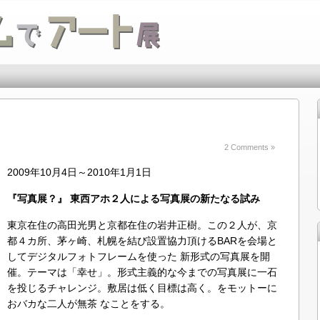
2 Comments »
2009年10月4日～2010年1月1日
『写真展？』 東西アホ２人による写真展の新たなる試み
東京在住の高田光男と京都在住の岩井正樹。この２人が、京
都４カ所、茅ヶ崎、札幌を結び設置協力頂けるBARを会場と
してデジタルフォトフレームを使った 新形式の写真展を開
催。テーマは「幸せ」。形式主義的な今までの写真展に一石
を投じるチャレンジ。敷居は低く目標は高く。をモットーに
おバカな二人が無茶 なことをする。