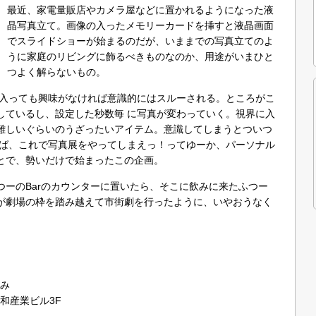
最近、家電量販店やカメラ屋などに置かれるようになった液
晶写真立て。画像の入ったメモリーカードを挿すと液晶画面
でスライドショーが始まるのだが、いままでの写真立てのよ
うに家庭のリビングに飾るべきものなのか、用途がいまひと
つよく解らないもの。
に入っても興味がなければ意識的にはスルーされる。ところがこ
しているし、設定した秒数毎 に写真が変わっていく。視界に入
難しいぐらいのうざったいアイテム。意識してしまうとついつ
らば、これで写真展をやってしまえっ！ってゆーか、パーソナル
とで、勢いだけで始まったこの企画。
つーのBarのカウンターに置いたら、そこに飲みに来たふつー
が劇場の枠を踏み越えて市街劇を行ったように、いやおうなく
休み
和産業ビル3F