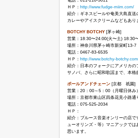
電話：011-210-5011
ＨＰ：
http://www.fudge-miim.com/
紹介：ギネスビールや奄美大島直送
カレーやアイスクリームなどもあり
BOTCHY BOTCHY
[茅ヶ崎]
営業：18:30〜24:00(火〜土) 18:
場所：神奈川県茅ヶ崎市新栄町13-7 
電話：0467-83-6535
ＨＰ：
http://www.botchy-botchy.com
紹介：日本のフォークにアメリカの
サノバ、さらに昭和歌謡まで、本格
ポールアンドチェーン
[京都 祇園]
営業：20：00～5：00（月曜日休み
場所：京都市東山区四条花見小路通
電話：075-525-2034
ＨＰ：
紹介：ブルース音楽オンリーの店で
ューオリンズ・等）マニアックでは
思います。