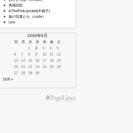
馬場武臣
InThePink-pocket(中桃子)
旅の写真たち（curlie）
Umi
2009年9月
日
月
火
水
木
金
土
1
2
3
4
5
6
7
8
9
10
11
12
13
14
15
16
17
18
19
20
21
22
23
24
25
26
27
28
29
30
10月 »