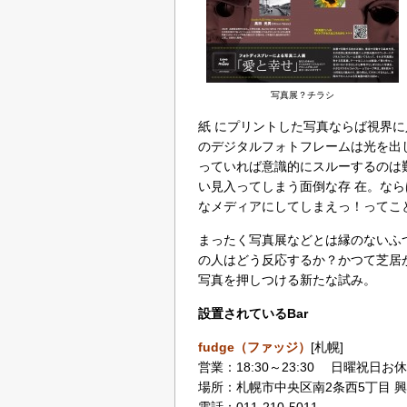
写真展？チラシ
紙 にプリントした写真ならば視界
のデジタルフォトフレームは光を出
っていれば意識的にスルーするのは
い見入ってしまう面倒な存 在。な
なメディアにしてしまえっ！ってこ
まったく写真展などとは縁のないふ
の人はどう反応するか？かつて芝居
写真を押しつける新たな試み。
設置されているBar
fudge（ファッジ）
[札幌]
営業：18:30～23:30 日曜祝日お
場所：札幌市中央区南2条西5丁目 興