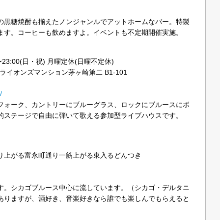
の黒糖焼酎も揃えたノンジャンルでアットホームなバー。特製
ます。コーヒーも飲めますよ。イベントも不定期開催実施。
30〜23:00(日・祝) 月曜定休(日曜不定休)
ライオンズマンション茅ヶ崎第二 B1-101
/
フォーク、カントリーにブルーグラス、ロックにブルースにボ
的ステージで自由に弾いて歌える参加型ライブハウスです。
）
り上がる富永町通り一筋上がる東入るどんつき
す。シカゴブルース中心に流しています。（シカゴ・デルタニ
ありますが、酒好き、音楽好きなら誰でも楽しんでもらえると