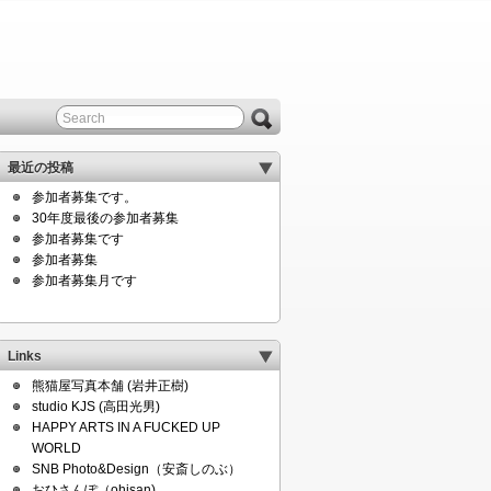
最近の投稿
参加者募集です。
30年度最後の参加者募集
参加者募集です
参加者募集
参加者募集月です
Links
熊猫屋写真本舗 (岩井正樹)
studio KJS (高田光男)
HAPPY ARTS IN A FUCKED UP
WORLD
SNB Photo&Design（安斎しのぶ）
おひさんぽ（ohisan)