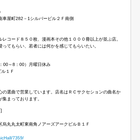
）
車屋町282－1シルバービル２Ｆ南側
ルレコード８５０枚、漫画本その他１０００冊以上が並ぶ店。
浸ってもらい、若者には何かを感じてもらいたい。
0：00～8：00）月曜日休み
ビル１Ｆ
心の選曲で営業しています。店名はＲＣサクセションの曲名か
が集まっております。
]
区烏丸丸太町東南角ノアーズアークビルＢ１Ｆ
sicHall/7359/