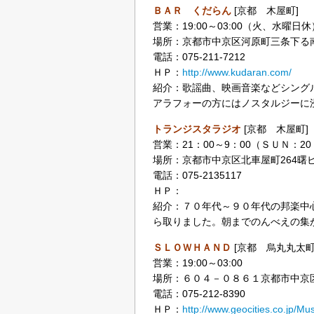
ＢＡＲ くだらん
[京都 木屋町]
営業：19:00～03:00（火、水曜日休
場所：京都市中京区河原町三条下る南
電話：075-211-7212
ＨＰ：
http://www.kudaran.com/
紹介：歌謡曲、映画音楽などシング
アラフォーの方にはノスタルジーに
トランジスタラジオ
[京都 木屋町]
営業：21：00～9：00（ＳＵＮ：2
場所：京都市中京区北車屋町264曙
電話：075-2135117
ＨＰ：
紹介：７０年代～９０年代の邦楽中
ら取りました。朝までのんべえの集
ＳＬＯＷＨＡＮＤ
[京都 烏丸丸太町
営業：19:00～03:00
場所：６０４－０８６１京都市中京
電話：075-212-8390
ＨＰ：
http://www.geocities.co.jp/Mu