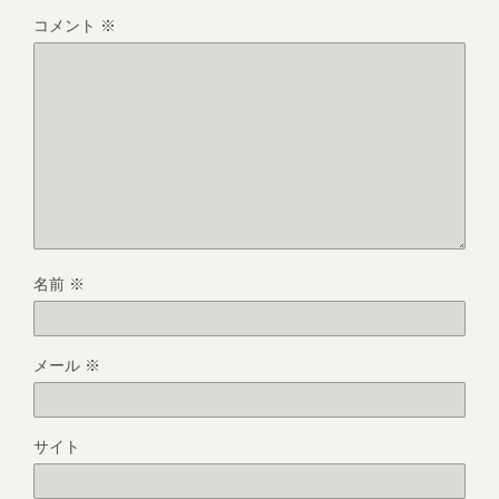
コメント
※
名前
※
メール
※
サイト